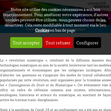
Notre site utilise des cookies nécessaires à son bon
fonctionnement. Pour améliorer votre expérience, d’autres
cookies peuvent être utilisés : vous pouvez choisir de les
désactiver. Cela reste modifiable à tout moment via le lien
Convergences du droit et du numérique
Cookies
en bas de page.
Tout accepter
Tout refuser
Configurer
La « révolution numérique », résultant de la diffusion massive des
technologies numériques au sein de la société, bouleverse tant les modèles
organisationnels et économiques que les catégories juridiques. Afin
d'aborder ces questions en s'inspirant des modes de travail collaboratif
popularisés par cette révolution, sont organisées pour la troisième année
les «
Convergences du Droit et du Numérique
». Cet événement vise à
offrir un cadre de réflexion commun aux juristes, informaticiens,
sociologues, historiens et acteurs du numérique, en suscitant de façon
active les travaux trans-disciplinaires.
Suite à la pandémie de Covid-19 et au confinement qui a été mis en place