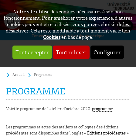
Notre site utilise des cookies nécessaires à son bon
fonctionnement. Pour améliorer votre expérience, d’autres
cookies peuvent être utilisés : vous pouvez choisir de les
désactiver. Cela reste modifiable à tout moment via le lien
Convergences du droit et du numérique
Cookies
en bas de page.
Tout accepter
Tout refuser
Configurer
Accueil
Programme
PROGRAMME
Voici le programme de l'atelier d'octobre 2020:
programme
Les programmes et actes des ateliers et colloques des éditions
précédentes sont disponibles dans l'onglet «
Éditions précédentes
»